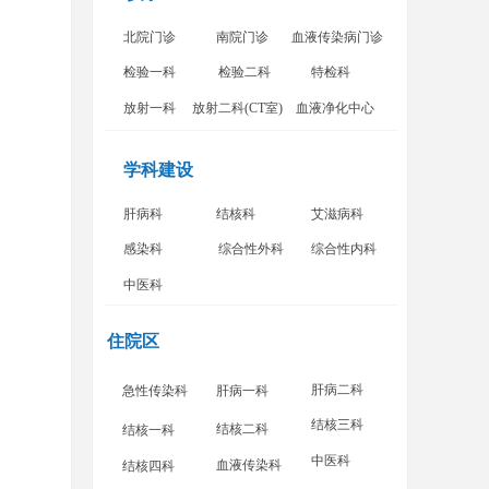
北院门诊
南院门诊
血液传染病门诊
检验一科
检验二科
特检科
放射一科
放射二科(CT室)
血液净化中心
学科建设
肝病科
结核科
艾滋病科
感染科
综合性外科
综合性内科
中医科
住院区
肝病二科
急性传染科
肝病一科
结核三科
结核二科
结核一科
中医科
血液传染科
结核四科