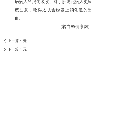
病病人的消化吸收。对于肝硬化病人更应
该注意，吃得太快会诱发上消化道的出
血。
（转自99健康网）
上一篇：
无
ꄴ
下一篇：
无
ꄲ
衡阳市第三人民医院
意见信箱：HYS3YY@126.com
咨询电话：
北院：
办公室0734-8528229
医务科0734-8529120、0734-2918042（工作时
间拨打）