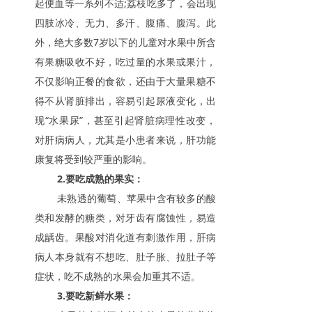
起便血等一系列不适;荔枝吃多了，会出现
四肢冰冷、无力、多汗、腹痛、腹泻。此
外，绝大多数7岁以下的儿童对水果中所含
有果糖吸收不好，吃过量的水果或果汁，
不仅影响正餐的食欲，还由于大量果糖不
得不从肾脏排出，容易引起尿液变化，出
现“水果尿”，甚至引起肾脏病理性改变，
对肝病病人，尤其是小患者来说，肝功能
康复将受到较严重的影响。
2.要吃成熟的果实：
未熟透的葡萄、苹果中含有较多的酸
类和发酵的糖类，对牙齿有腐蚀性，易造
成龋齿。果酸对消化道有刺激作用，肝病
病人本身就有不想吃、肚子胀、拉肚子等
症状，吃不成熟的水果会加重其不适。
3.要吃新鲜水果：