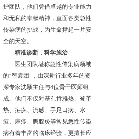
护团队，他们凭借卓越的专业能力
和无私的奉献精神，直面各类急性
传染病的挑战，为生命撑起一片安
全的天空。
精准诊断，科学施治
医生团队堪称急性
传染病领域
的“智囊团”，由深耕行业多年的资
深专家
沈颖主任
与
4位
骨干医师组
成。他们不仅对基孔肯雅热、
登革
热、疟疾、
流感、手足口病
、
水
痘、麻疹、腮腺炎等常见急性传染
病有着丰富的临床经验，更擅长应