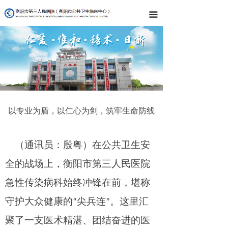
끀
以专业为盾，以仁心为剑，筑牢生命防线
（通讯员：殷粤）
在公共卫生安
全的战场上，
衡阳市第三人民医院
急性传染病科始终冲锋在前
，
堪称
守护大众健康
的“尖兵连”
。这里汇
聚了一支医术精湛、团结奋进的医