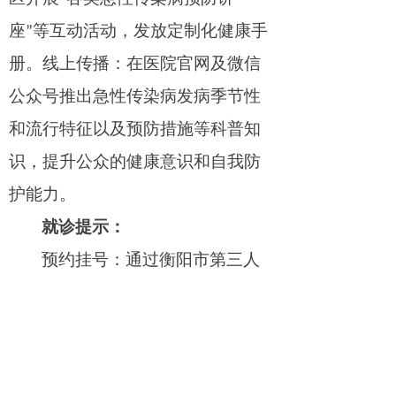
座
”等互动活动，发放定制化健康手
册
。
线上传播：在
医院官网及
微信
公众号推出急性传染病
发病
季节性
和流行特征以及预防措施等科普知
识，提升公众的健康意识和自我防
护能力。
就诊提示：
预约挂号：通过衡阳市第三人
民
医院
急性传染病科
电话（
0734
-
2918059）提前预约，减少等待时
间；
“这里
，
是健康与疾病的交锋之